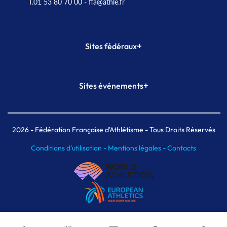
T.01 53 80 70 00
- ffa@athle.fr
+
Sites fédéraux
SI-FFA
CALORG
+
Sites événements
Plateforme Formation
Meeting de Paris
Meeting de Paris indoor
MAIF Ekiden de Paris
2026
- Fédération Française d'Athlétisme - Tous Droits Réservés
Conditions d'utilisation -
Mentions légales -
Contacts