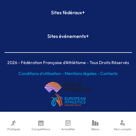
+
Sites fédéraux
SI-FFA
CALORG
+
Sites événements
Plateforme Formation
Meeting de Paris
Meeting de Paris indoor
MAIF Ekiden de Paris
2026
- Fédération Française d'Athlétisme - Tous Droits Réservés
Conditions d'utilisation -
Mentions légales -
Contacts
Pratiques
Compétitions
Actualités
Bilans
Mon compte