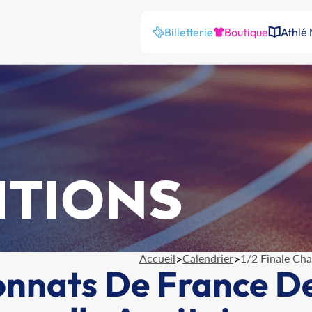
Billetterie
Boutique
Athlé
ITIONS
Accueil
>
Calendrier
>
1/2 Finale Ch
onnats De France D