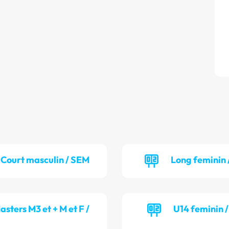
Court masculin / SEM
Long feminin 
asters M3 et + M et F /
U14 feminin 