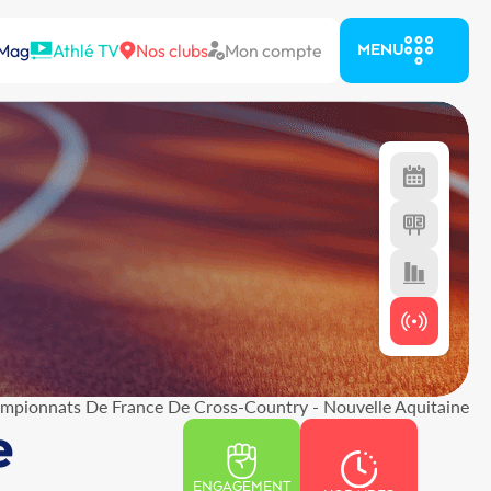
 Mag
Athlé TV
Nos clubs
Mon compte
MENU
ampionnats De France De Cross-Country - Nouvelle Aquitaine
e
ENGAGEMENT