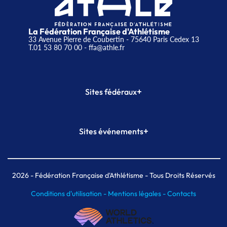
La Fédération Française d'Athlétisme
33 Avenue Pierre de Coubertin - 75640 Paris Cedex 13
T.01 53 80 70 00
- ffa@athle.fr
+
Sites fédéraux
SI-FFA
CALORG
+
Sites événements
Plateforme Formation
Meeting de Paris
Meeting de Paris indoor
MAIF Ekiden de Paris
2026
- Fédération Française d'Athlétisme - Tous Droits Réservés
Conditions d'utilisation -
Mentions légales -
Contacts