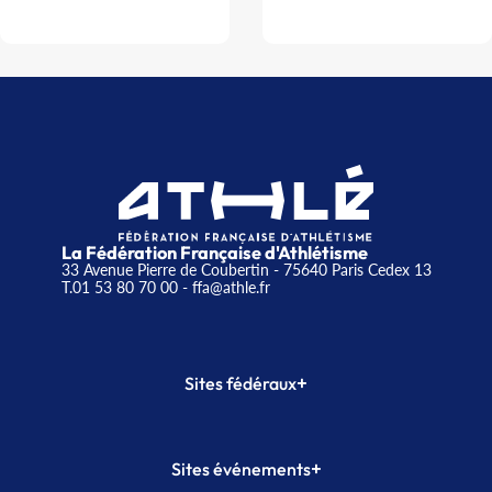
La Fédération Française d'Athlétisme
33 Avenue Pierre de Coubertin - 75640 Paris Cedex 13
T.01 53 80 70 00
- ffa@athle.fr
+
Sites fédéraux
SI-FFA
CALORG
+
Sites événements
Plateforme Formation