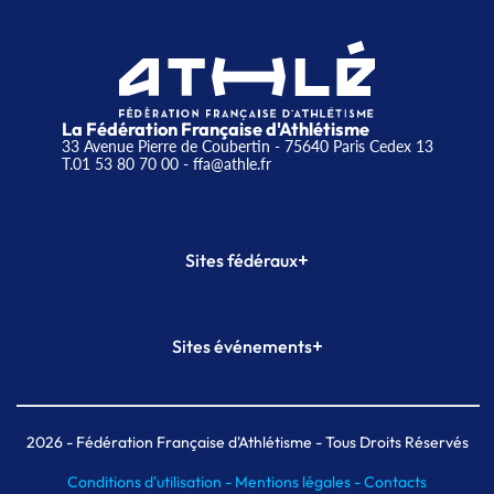
La Fédération Française d'Athlétisme
33 Avenue Pierre de Coubertin - 75640 Paris Cedex 13
T.01 53 80 70 00
- ffa@athle.fr
+
Sites fédéraux
SI-FFA
CALORG
+
Sites événements
Plateforme Formation
Meeting de Paris
Meeting de Paris indoor
MAIF Ekiden de Paris
2026
- Fédération Française d'Athlétisme - Tous Droits Réservés
Conditions d'utilisation -
Mentions légales -
Contacts