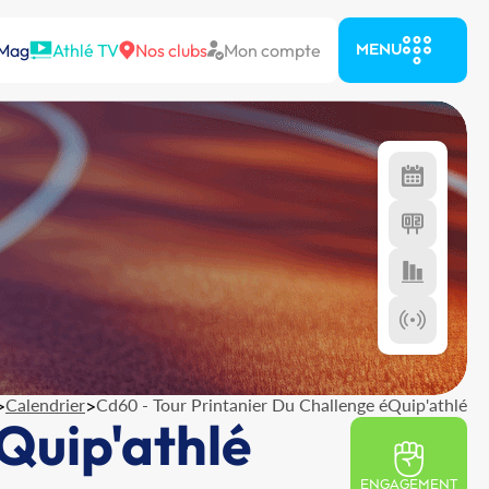
 Mag
Athlé TV
Nos clubs
Mon compte
MENU
>
Calendrier
>
Cd60 - Tour Printanier Du Challenge éQuip'athlé
Quip'athlé
ENGAGEMENT