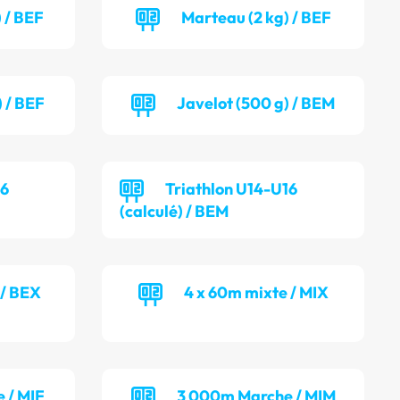
 / BEF
Marteau (2 kg) / BEF
) / BEF
Javelot (500 g) / BEM
16
Triathlon U14-U16
(calculé) / BEM
 / BEX
4 x 60m mixte / MIX
 / MIF
3 000m Marche / MIM