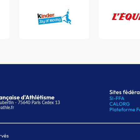
Sites fédér
ançaise d'Athlétisme
SI-FFA
ubertin - 75640 Paris Cedex 13
CALORG
athle.fr
Plateforme F
rvés