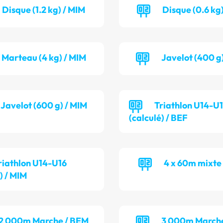
Disque (1.2 kg) / MIM
Disque (0.6 kg)
Marteau (4 kg) / MIM
Javelot (400 g
Javelot (600 g) / MIM
Triathlon U14-U
(calculé) / BEF
riathlon U14-U16
4 x 60m mixte
) / MIM
2 000m Marche / BEM
3 000m Marche