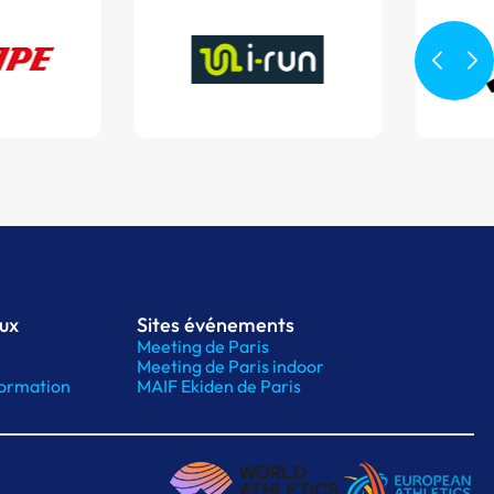
aux
Sites événements
Meeting de Paris
Meeting de Paris indoor
ormation
MAIF Ekiden de Paris