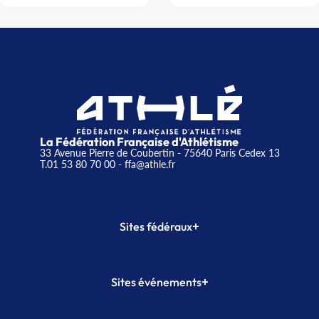
La Fédération Française d'Athlétisme
33 Avenue Pierre de Coubertin - 75640 Paris Cedex 13
T.01 53 80 70 00
- ffa@athle.fr
+
Sites fédéraux
SI-FFA
CALORG
+
Sites événements
Plateforme Formation
Meeting de Paris