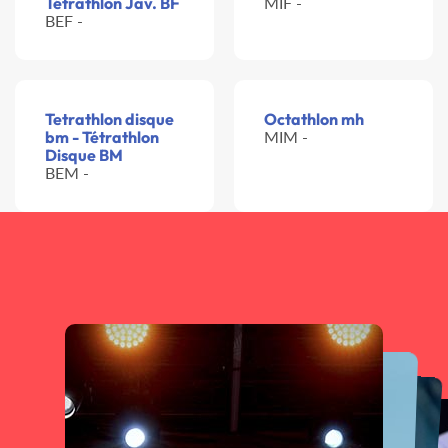
Tétrathlon Jav. BF
MIF -
BEF -
Tetrathlon disque
Octathlon mh
bm - Tétrathlon
MIM -
Disque BM
BEM -