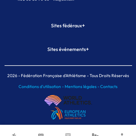
+
Sites fédéraux
SI-FFA
CALORG
+
Sites événements
Plateforme Formation
Meeting de Paris
Meeting de Paris indoor
MAIF Ekiden de Paris
2026
- Fédération Française d'Athlétisme - Tous Droits Réservés
Conditions d'utilisation -
Mentions légales -
Contacts