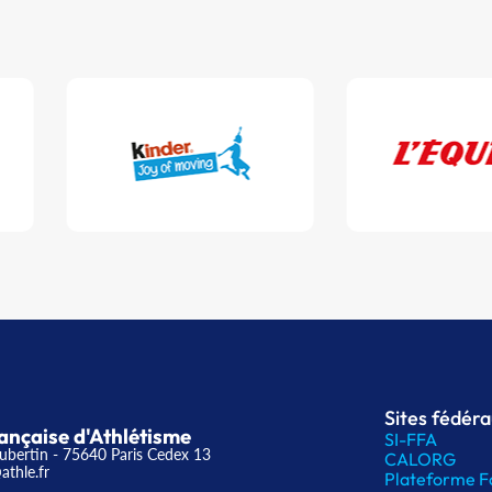
Sites fédér
ançaise d'Athlétisme
SI-FFA
ubertin - 75640 Paris Cedex 13
CALORG
athle.fr
Plateforme F