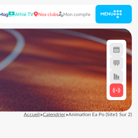
 Mag
Athlé TV
Nos clubs
Mon compte
MENU
Accueil
>
Calendrier
>
Animation Ea Po (Site1 Sur 2)