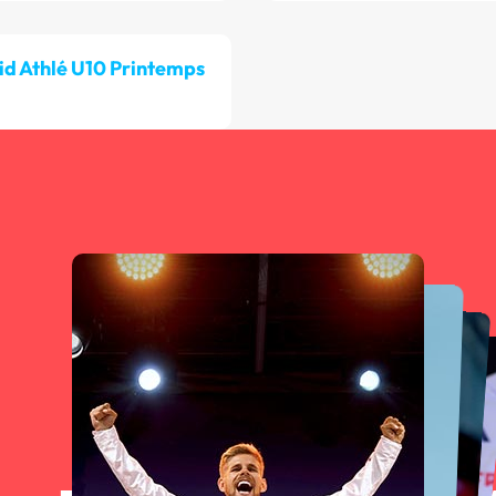
id Athlé U10 Printemps