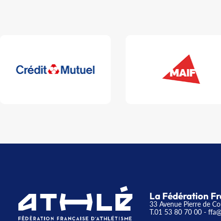
La Fédération Fr
33 Avenue Pierre de Co
T.01 53 80 70 00
- ffa@