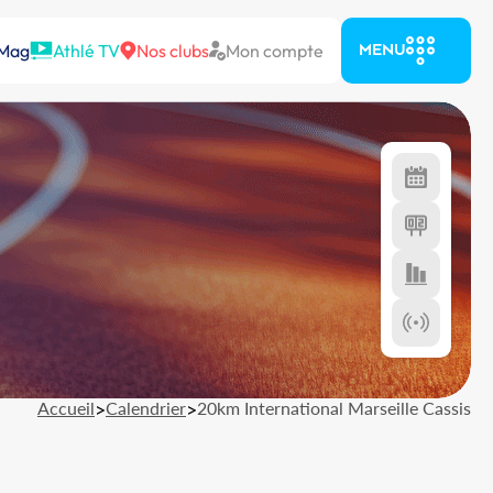
 Mag
Athlé TV
Nos clubs
Mon compte
MENU
Accueil
>
Calendrier
>
20km International Marseille Cassis