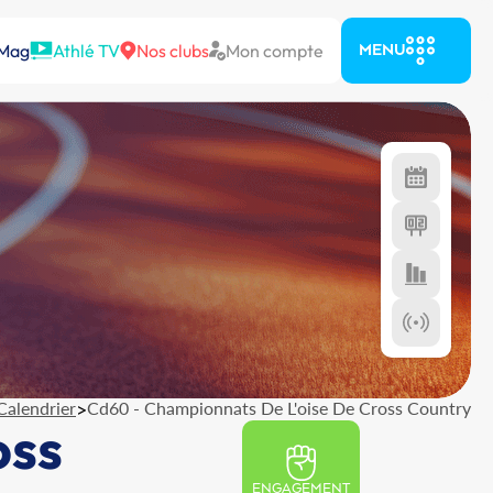
 Mag
Athlé TV
Nos clubs
Mon compte
MENU
Calendrier
>
Cd60 - Championnats De L'oise De Cross Country
oss
ENGAGEMENT