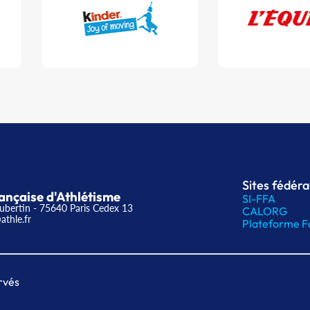
Sites fédér
ançaise d'Athlétisme
SI-FFA
ubertin - 75640 Paris Cedex 13
CALORG
athle.fr
Plateforme F
rvés