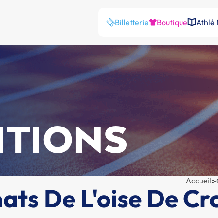
Billetterie
Boutique
Athlé
ITIONS
Accueil
>
ts De L'oise De Cr