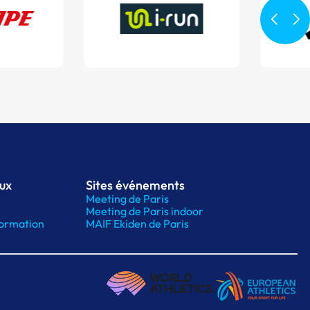
aux
Sites événements
Meeting de Paris
Meeting de Paris indoor
ormation
MAIF Ekiden de Paris