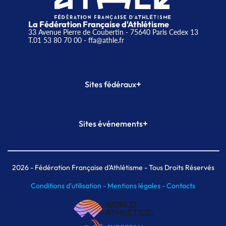
La Fédération Française d'Athlétisme
33 Avenue Pierre de Coubertin - 75640 Paris Cedex 13
T.01 53 80 70 00
- ffa@athle.fr
+
Sites fédéraux
SI-FFA
CALORG
+
Sites événements
Plateforme Formation
Meeting de Paris
Meeting de Paris indoor
MAIF Ekiden de Paris
2026
- Fédération Française d'Athlétisme - Tous Droits Réservés
Conditions d'utilisation -
Mentions légales -
Contacts