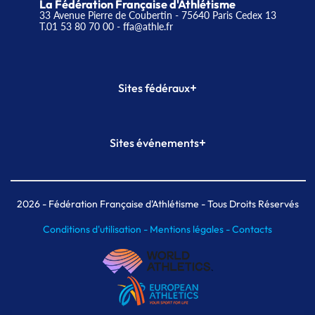
La Fédération Française d'Athlétisme
33 Avenue Pierre de Coubertin - 75640 Paris Cedex 13
T.01 53 80 70 00
- ffa@athle.fr
+
Sites fédéraux
SI-FFA
CALORG
+
Sites événements
Plateforme Formation
Meeting de Paris
Meeting de Paris indoor
MAIF Ekiden de Paris
2026
- Fédération Française d'Athlétisme - Tous Droits Réservés
Conditions d'utilisation -
Mentions légales -
Contacts