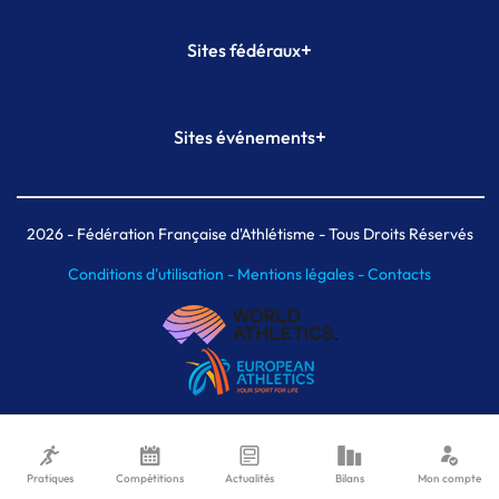
+
Sites fédéraux
SI-FFA
CALORG
+
Sites événements
Plateforme Formation
Meeting de Paris
Meeting de Paris indoor
MAIF Ekiden de Paris
2026
- Fédération Française d'Athlétisme - Tous Droits Réservés
Conditions d'utilisation -
Mentions légales -
Contacts
Pratiques
Compétitions
Actualités
Bilans
Mon compte