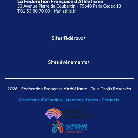
La Fédération Française d'Athlétisme
33 Avenue Pierre de Coubertin - 75640 Paris Cedex 13
T.01 53 80 70 00
- ffa@athle.fr
+
Sites fédéraux
SI-FFA
CALORG
+
Sites événements
Plateforme Formation
Meeting de Paris
Meeting de Paris indoor
MAIF Ekiden de Paris
2026
- Fédération Française d'Athlétisme - Tous Droits Réservés
Conditions d'utilisation -
Mentions légales -
Contacts