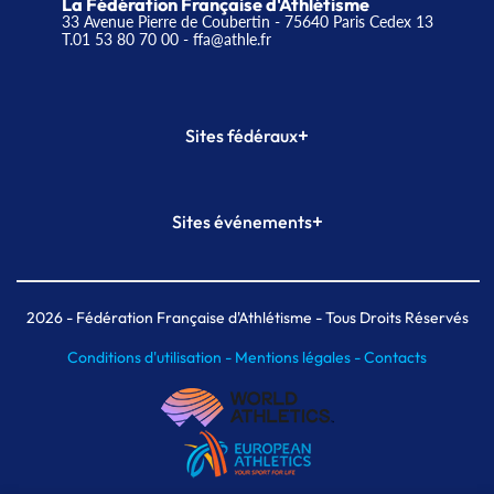
La Fédération Française d'Athlétisme
33 Avenue Pierre de Coubertin - 75640 Paris Cedex 13
T.01 53 80 70 00
- ffa@athle.fr
+
Sites fédéraux
SI-FFA
CALORG
+
Sites événements
Plateforme Formation
Meeting de Paris
Meeting de Paris indoor
MAIF Ekiden de Paris
2026
- Fédération Française d'Athlétisme - Tous Droits Réservés
Conditions d'utilisation -
Mentions légales -
Contacts