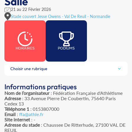
Salle
21 au 22 Février 2026
Stade couvert Jesse Owens - Val De Reuil - Normandie
HORAIRES
PODIUMS
Choisir une rubrique
Informations pratiques
Nom de l’organisateur
: Fédération Française d'Athlétisme
Adresse
: 33 Avenue Pierre De Coubertin, 75640 Paris
Cedex 13
Téléphone 1
: 0153807000
Email
:
ffa@athle.fr
Site internet
: -
Adresse du stade
: Chaussee De Ritterhude, 27100 VAL DE
REUIL