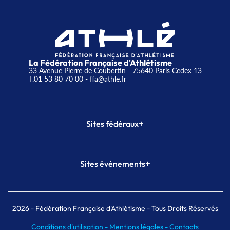
La Fédération Française d'Athlétisme
33 Avenue Pierre de Coubertin - 75640 Paris Cedex 13
T.01 53 80 70 00
- ffa@athle.fr
+
Sites fédéraux
SI-FFA
CALORG
+
Sites événements
Plateforme Formation
Meeting de Paris
Meeting de Paris indoor
MAIF Ekiden de Paris
2026
- Fédération Française d'Athlétisme - Tous Droits Réservés
Conditions d'utilisation -
Mentions légales -
Contacts