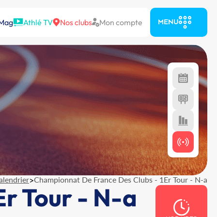
 Mag
Athlé TV
Nos clubs
Mon compte
MENU
alendrier
>
Championnat De France Des Clubs - 1Er Tour - N-a
r Tour - N-a