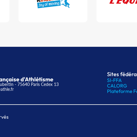
Sites fédér
ançaise d'Athlétisme
SI-FFA
ubertin - 75640 Paris Cedex 13
CALORG
athle.fr
Plateforme F
rvés