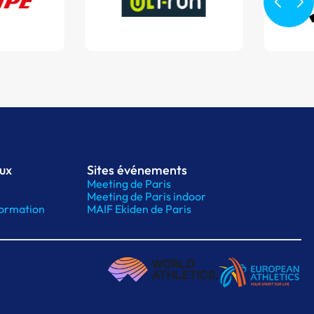
aux
Sites événements
Meeting de Paris
Meeting de Paris indoor
ormation
MAIF Ekiden de Paris