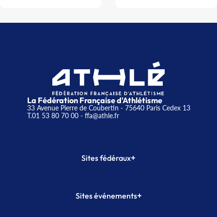
La Fédération Française d'Athlétisme
33 Avenue Pierre de Coubertin - 75640 Paris Cedex 13
T.01 53 80 70 00
- ffa@athle.fr
+
Sites fédéraux
SI-FFA
CALORG
+
Sites événements
Plateforme Formation
Meeting de Paris