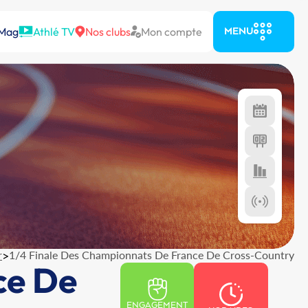
 Mag
Athlé TV
Nos clubs
Mon compte
MENU
r
>
1/4 Finale Des Championnats De France De Cross-Country
ce De
ENGAGEMENT