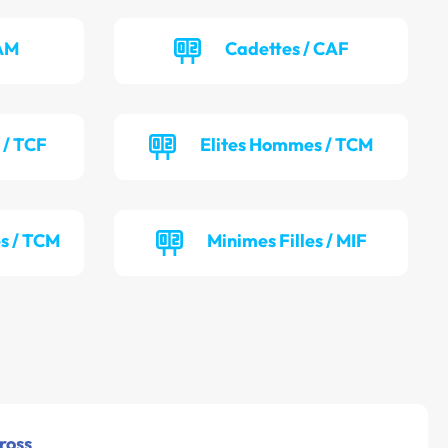
CAM
Cadettes / CAF
 / TCF
Elites Hommes / TCM
s / TCM
Minimes Filles / MIF
ross