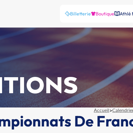
Billetterie
Boutique
Athlé
ITIONS
Accueil
>
Calendrie
ampionnats De Fran