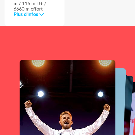
m / 116 m D+ /
6660 m effort
Plus d'infos