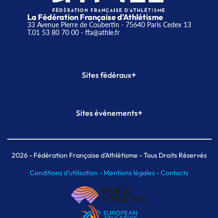
La Fédération Française d'Athlétisme
33 Avenue Pierre de Coubertin - 75640 Paris Cedex 13
T.01 53 80 70 00
- ffa@athle.fr
+
Sites fédéraux
SI-FFA
CALORG
+
Sites événements
Plateforme Formation
Meeting de Paris
Meeting de Paris indoor
MAIF Ekiden de Paris
2026
- Fédération Française d'Athlétisme - Tous Droits Réservés
Conditions d'utilisation -
Mentions légales -
Contacts