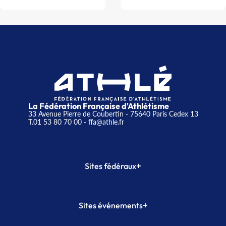
La Fédération Française d'Athlétisme
33 Avenue Pierre de Coubertin - 75640 Paris Cedex 13
T.01 53 80 70 00
- ffa@athle.fr
+
Sites fédéraux
SI-FFA
CALORG
+
Sites événements
Plateforme Formation
Meeting de Paris