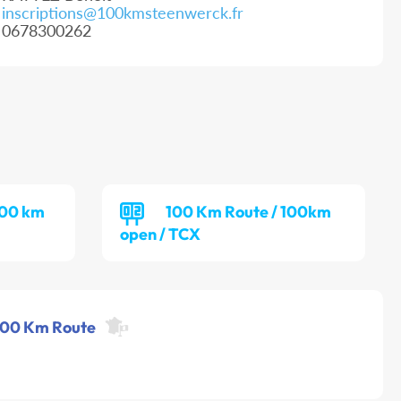
inscriptions@100kmsteenwerck.fr
0678300262
100 km
100 Km Route / 100km
open / TCX
 100 Km Route
m