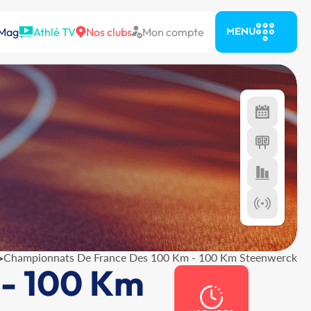
 Mag
Athlé TV
Nos clubs
Mon compte
MENU
>
Championnats De France Des 100 Km - 100 Km Steenwerck
 - 100 Km