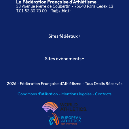
La Fédération Française d'Athlétisme
33 Avenue Pierre de Coubertin - 75640 Paris Cedex 13
T.01 53 80 70 00
- ffa@athle.fr
+
Sites fédéraux
SI-FFA
CALORG
+
Sites événements
Plateforme Formation
Meeting de Paris
Meeting de Paris indoor
MAIF Ekiden de Paris
2026
- Fédération Française d'Athlétisme - Tous Droits Réservés
Conditions d'utilisation -
Mentions légales -
Contacts