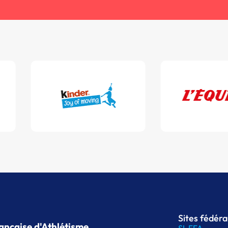
Sites fédér
ançaise d'Athlétisme