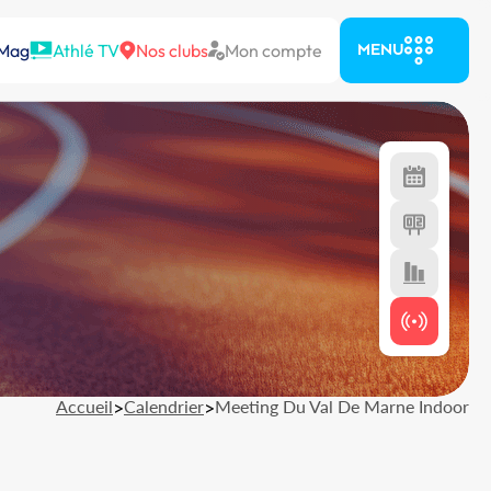
 Mag
Athlé TV
Nos clubs
Mon compte
MENU
Accueil
>
Calendrier
>
Meeting Du Val De Marne Indoor