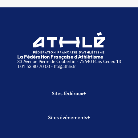
La Fédération Française d'Athlétisme
33 Avenue Pierre de Coubertin - 75640 Paris Cedex 13
T.01 53 80 70 00
- ffa@athle.fr
+
Sites fédéraux
SI-FFA
CALORG
+
Sites événements
Plateforme Formation
Meeting de Paris
Meeting de Paris indoor