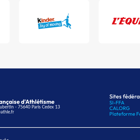
Sites fédér
ançaise d'Athlétisme
SI-FFA
ubertin - 75640 Paris Cedex 13
CALORG
athle.fr
Plateforme F
rvés