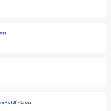
ross
 m + u18f - Cross