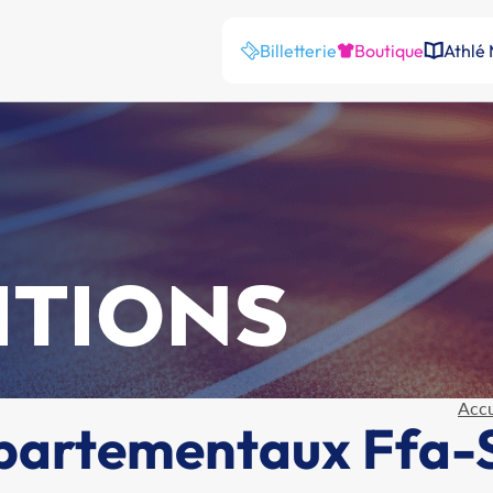
Billetterie
Boutique
Athlé
ITIONS
Accu
partementaux Ffa-