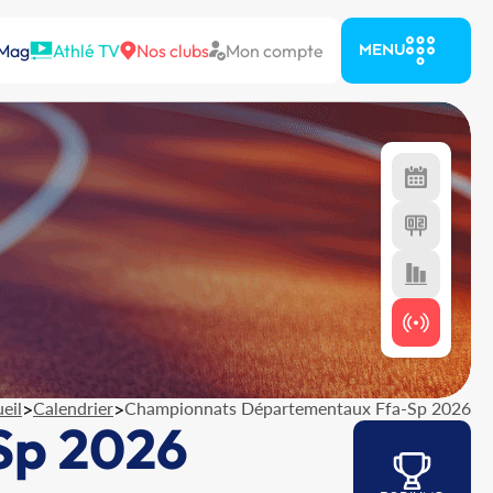
 Mag
Athlé TV
Nos clubs
Mon compte
MENU
eil
>
Calendrier
>
Championnats Départementaux Ffa-Sp 2026
Sp 2026