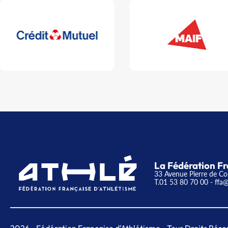
La Fédération Fr
33 Avenue Pierre de Co
T.01 53 80 70 00
- ffa@
2026
- Fédération Française d'Athlétisme - Tous Droits Rése