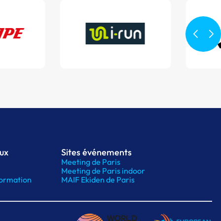
aux
Sites événements
Meeting de Paris
Meeting de Paris indoor
ormation
MAIF Ekiden de Paris