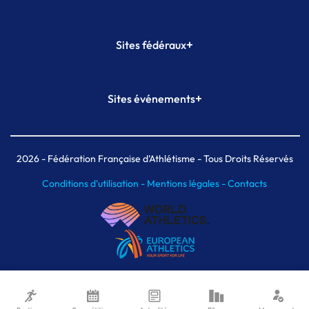
+
Sites fédéraux
SI-FFA
CALORG
+
Sites événements
Plateforme Formation
Meeting de Paris
Meeting de Paris indoor
MAIF Ekiden de Paris
2026
- Fédération Française d'Athlétisme - Tous Droits Réservés
Conditions d'utilisation -
Mentions légales -
Contacts