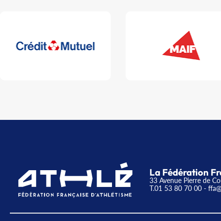
La Fédération Fr
33 Avenue Pierre de Co
T.01 53 80 70 00
- ffa@