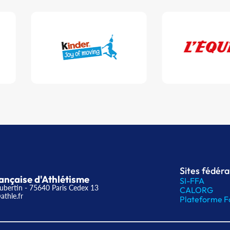
Sites fédér
ançaise d'Athlétisme
SI-FFA
ubertin - 75640 Paris Cedex 13
CALORG
athle.fr
Plateforme F