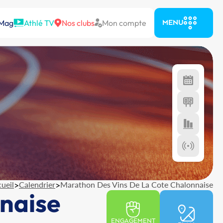
 Mag
Athlé TV
Nos clubs
Mon compte
MENU
ueil
>
Calendrier
>
Marathon Des Vins De La Cote Chalonnaise
naise
ENGAGEMENT