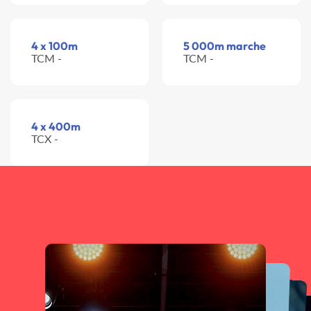
4 x 100m
5 000m marche
TCM -
TCM -
4 x 400m
TCX -