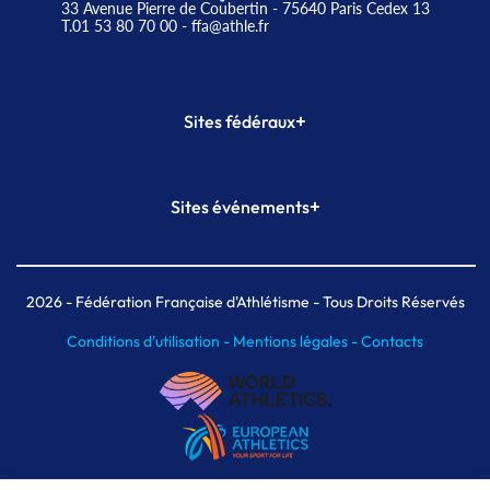
33 Avenue Pierre de Coubertin - 75640 Paris Cedex 13
T.01 53 80 70 00
- ffa@athle.fr
+
Sites fédéraux
SI-FFA
CALORG
+
Sites événements
Plateforme Formation
Meeting de Paris
Meeting de Paris indoor
MAIF Ekiden de Paris
2026
- Fédération Française d'Athlétisme - Tous Droits Réservés
Conditions d'utilisation -
Mentions légales -
Contacts