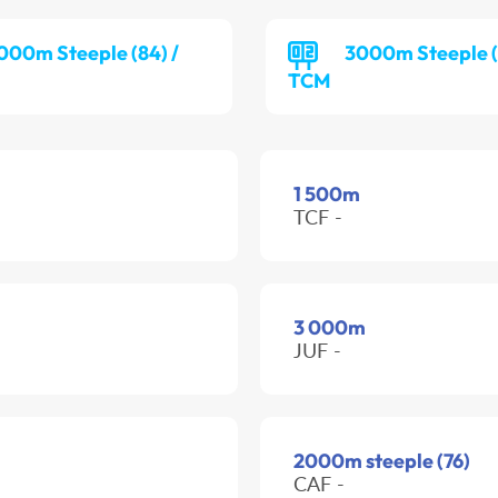
000m Steeple (84) /
3000m Steeple (9
TCM
1 500m
TCF -
3 000m
JUF -
2000m steeple (76)
CAF -