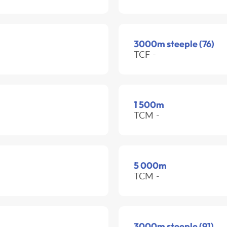
3000m steeple (76)
TCF -
1 500m
TCM -
5 000m
TCM -
3000m steeple (91)