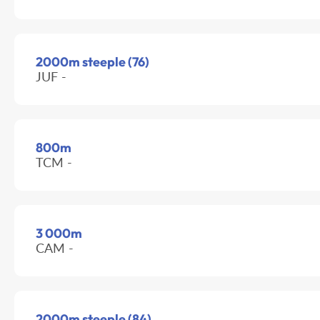
2000m steeple (76)
JUF -
800m
TCM -
3 000m
CAM -
2000m steeple (84)