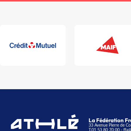
La Fédération Fr
33 Avenue Pierre de Co
T.01 53 80 70 00
- ffa@