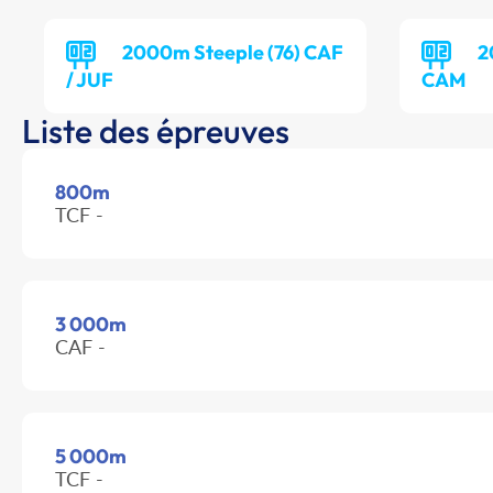
2000m Steeple (76) CAF
2
/ JUF
CAM
Liste des épreuves
800m
TCF -
3 000m
CAF -
5 000m
TCF -