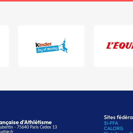
Sites fédér
ançaise d'Athlétisme
SI-FFA
ubertin - 75640 Paris Cedex 13
CALORG
athle.fr