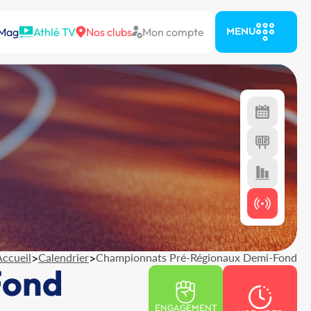
 Mag
Athlé TV
Nos clubs
Mon compte
MENU
Accueil
>
Calendrier
>
Championnats Pré-Régionaux Demi-Fond
Fond
ENGAGEMENT