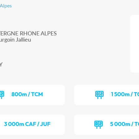
 Alpes
UVERGNE RHONE ALPES
rgoin Jallieu
Y
800m / TCM
1 500m / T
3 000m CAF / JUF
5 000m / 