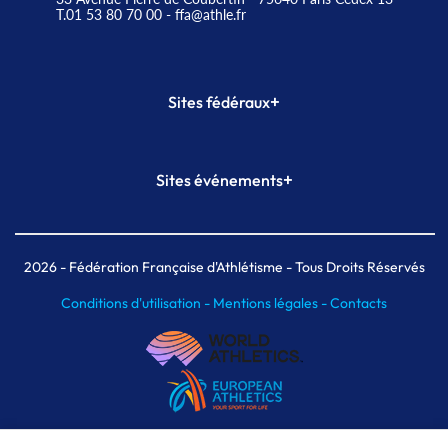
T.01 53 80 70 00
- ffa@athle.fr
+
Sites fédéraux
SI-FFA
CALORG
+
Sites événements
Plateforme Formation
Meeting de Paris
Meeting de Paris indoor
MAIF Ekiden de Paris
2026
- Fédération Française d'Athlétisme - Tous Droits Réservés
Conditions d'utilisation -
Mentions légales -
Contacts