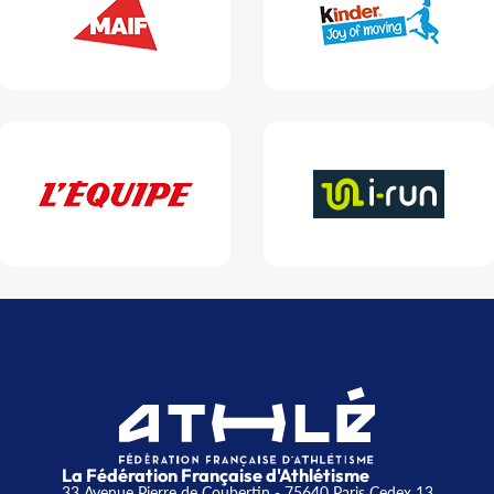
La Fédération Française d'Athlétisme
33 Avenue Pierre de Coubertin - 75640 Paris Cedex 13