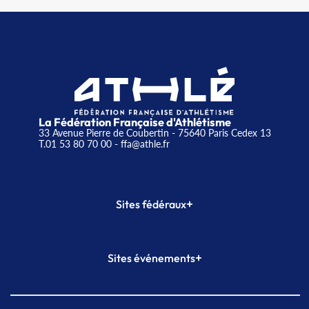
La Fédération Française d'Athlétisme
33 Avenue Pierre de Coubertin - 75640 Paris Cedex 13
T.01 53 80 70 00
- ffa@athle.fr
+
Sites fédéraux
SI-FFA
CALORG
+
Sites événements
Plateforme Formation
Meeting de Paris
Meeting de Paris indoor