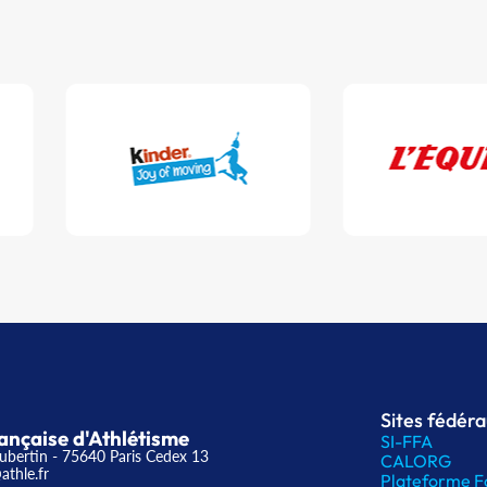
Sites fédér
ançaise d'Athlétisme
SI-FFA
ubertin - 75640 Paris Cedex 13
CALORG
athle.fr
Plateforme F