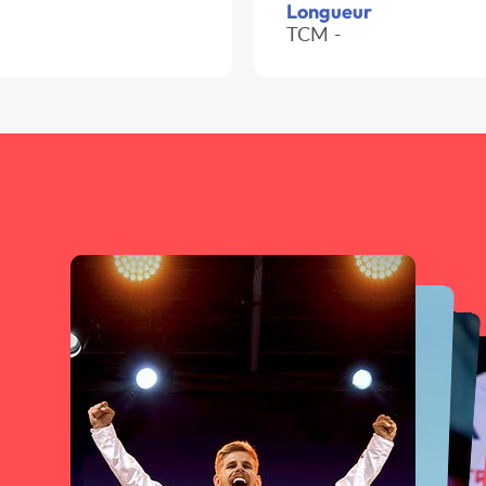
Longueur
TCM -