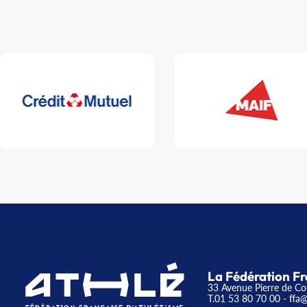
La Fédération Fr
33 Avenue Pierre de Co
T.01 53 80 70 00
- ffa@