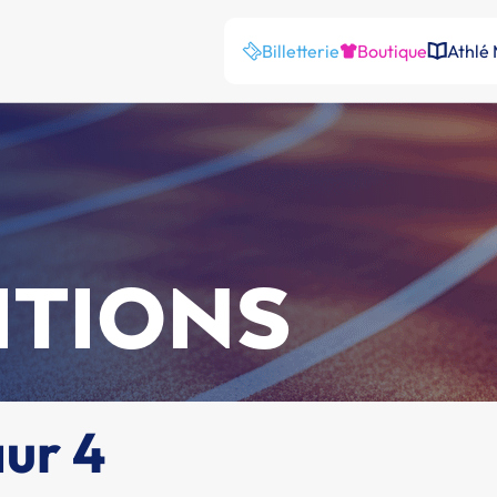
Billetterie
Boutique
Athlé
ITIONS
ur 4