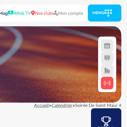
 Mag
Athlé TV
Nos clubs
Mon compte
MENU
Accueil
>
Calendrier
>
Soirée De Saint Maur 4