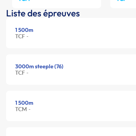
Liste des épreuves
1 500m
TCF -
3000m steeple (76)
TCF -
1 500m
TCM -