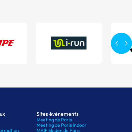
aux
Sites événements
Meeting de Paris
Meeting de Paris indoor
ormation
MAIF Ekiden de Paris