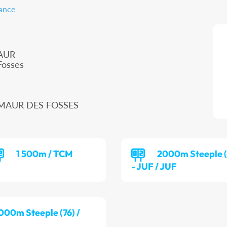
rance
MAUR
Fosses
T MAUR DES FOSSES
1 500m / TCM
2000m Steeple (
- JUF / JUF
000m Steeple (76) /