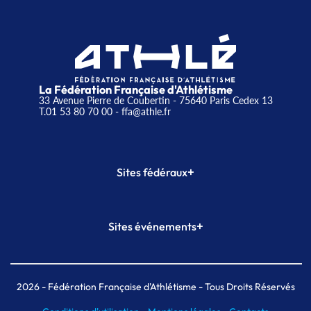
La Fédération Française d'Athlétisme
33 Avenue Pierre de Coubertin - 75640 Paris Cedex 13
T.01 53 80 70 00
- ffa@athle.fr
+
Sites fédéraux
SI-FFA
CALORG
+
Sites événements
Plateforme Formation
Meeting de Paris
Meeting de Paris indoor
MAIF Ekiden de Paris
2026
- Fédération Française d'Athlétisme - Tous Droits Réservés