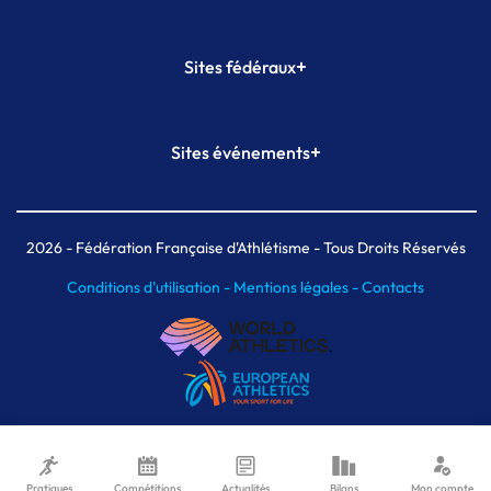
+
Sites fédéraux
SI-FFA
CALORG
+
Sites événements
Plateforme Formation
Meeting de Paris
Meeting de Paris indoor
MAIF Ekiden de Paris
2026
- Fédération Française d'Athlétisme - Tous Droits Réservés
Conditions d'utilisation -
Mentions légales -
Contacts
Pratiques
Compétitions
Actualités
Bilans
Mon compte