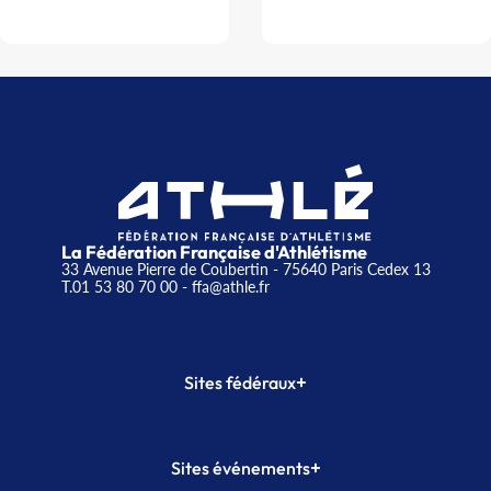
La Fédération Française d'Athlétisme
33 Avenue Pierre de Coubertin - 75640 Paris Cedex 13
T.01 53 80 70 00
- ffa@athle.fr
+
Sites fédéraux
SI-FFA
CALORG
+
Sites événements
Plateforme Formation