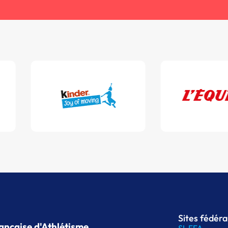
Sites fédér
ançaise d'Athlétisme