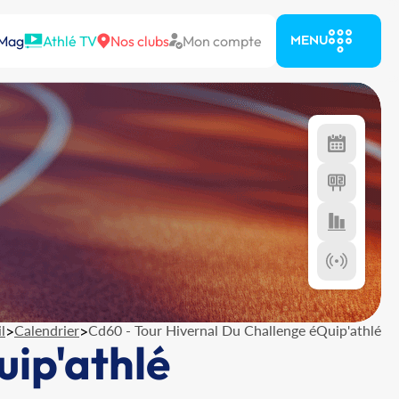
 Mag
Athlé TV
Nos clubs
Mon compte
MENU
l
>
Calendrier
>
Cd60 - Tour Hivernal Du Challenge éQuip'athlé
uip'athlé