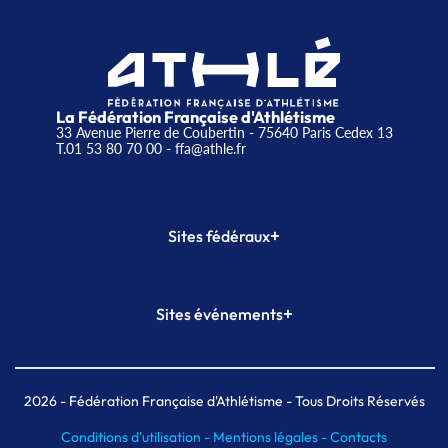
La Fédération Française d'Athlétisme
33 Avenue Pierre de Coubertin - 75640 Paris Cedex 13
T.01 53 80 70 00
- ffa@athle.fr
+
Sites fédéraux
SI-FFA
CALORG
+
Sites événements
Plateforme Formation
Meeting de Paris
Meeting de Paris indoor
MAIF Ekiden de Paris
2026
- Fédération Française d'Athlétisme - Tous Droits Réservés
Conditions d'utilisation -
Mentions légales -
Contacts