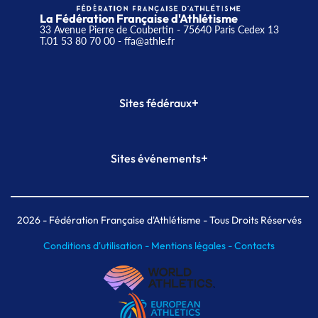
La Fédération Française d'Athlétisme
33 Avenue Pierre de Coubertin - 75640 Paris Cedex 13
T.01 53 80 70 00
- ffa@athle.fr
+
Sites fédéraux
SI-FFA
CALORG
+
Sites événements
Plateforme Formation
Meeting de Paris
Meeting de Paris indoor
MAIF Ekiden de Paris
2026
- Fédération Française d'Athlétisme - Tous Droits Réservés
Conditions d'utilisation -
Mentions légales -
Contacts