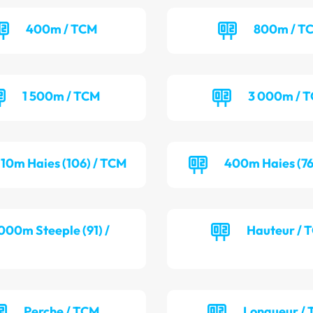
400m / TCM
800m / T
1 500m / TCM
3 000m / 
110m Haies (106) / TCM
400m Haies (76
000m Steeple (91) /
Hauteur / 
Perche / TCM
Longueur / 