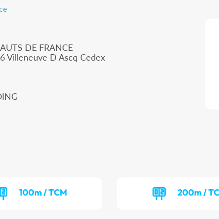
ce
HAUTS DE FRANCE
66 Villeneuve D Ascq Cedex
OING
100m / TCM
200m / T