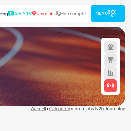
 Mag
Athlé TV
Nos clubs
Mon compte
MENU
Accueil
>
Calendrier
>
Interclubs N2b Tourcoing