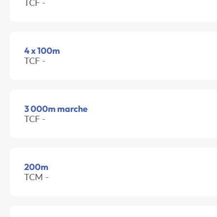
TCF -
4 x 100m
TCF -
3 000m marche
TCF -
200m
TCM -