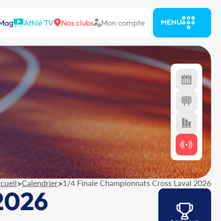
 Mag
Athlé TV
Nos clubs
Mon compte
MENU
cueil
>
Calendrier
>
1/4 Finale Championnats Cross Laval 2026
 2026