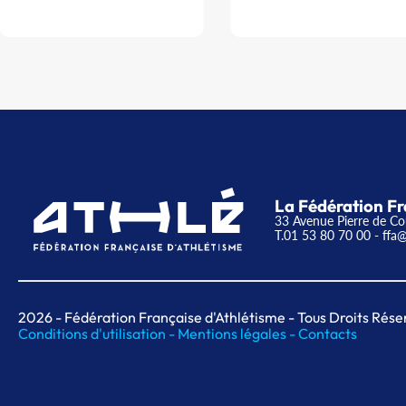
La Fédération Fr
33 Avenue Pierre de Co
T.01 53 80 70 00
- ffa@
2026
- Fédération Française d'Athlétisme - Tous Droits Rése
Conditions d'utilisation -
Mentions légales -
Contacts