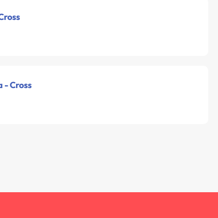
 Cross
a - Cross