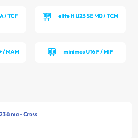
MA / TCF
elite H U23 SE M0 / TCM
 + / MAM
minimes U16 F / MIF
u23 à ma - Cross