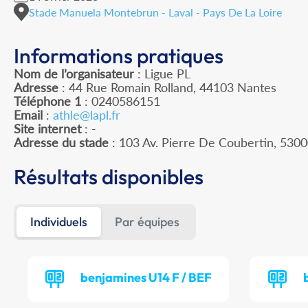
Stade Manuela Montebrun - Laval - Pays De La Loire
Informations pratiques
Nom de l’organisateur
: Ligue PL
Adresse
: 44 Rue Romain Rolland, 44103 Nantes
Téléphone 1
: 0240586151
Email
:
athle@lapl.fr
Site internet
: -
Adresse du stade
: 103 Av. Pierre De Coubertin, 530
Résultats disponibles
Individuels
Par équipes
benjamines U14 F / BEF