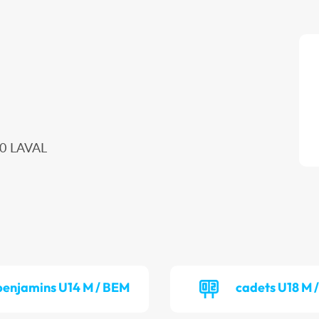
00 LAVAL
benjamins U14 M / BEM
cadets U18 M 