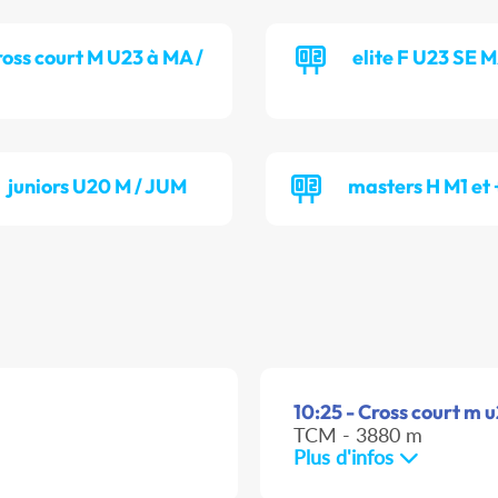
ross court M U23 à MA /
elite F U23 SE 
juniors U20 M / JUM
masters H M1 et
10:25 - Cross court m 
TCM - 3880 m
Plus d'infos