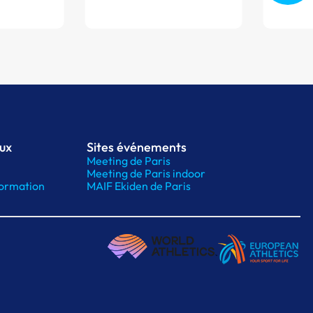
aux
Sites événements
Meeting de Paris
Meeting de Paris indoor
ormation
MAIF Ekiden de Paris