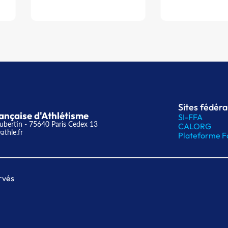
Sites fédér
ançaise d'Athlétisme
SI-FFA
ubertin - 75640 Paris Cedex 13
CALORG
athle.fr
Plateforme F
rvés