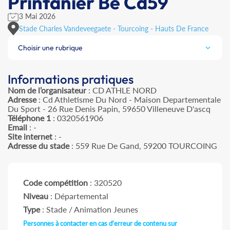
Printanier Be Cd59
3 Mai 2026
Stade Charles Vandeveegaete - Tourcoing - Hauts De France
Choisir une rubrique
Informations pratiques
Nom de l’organisateur
: CD ATHLE NORD
Adresse
: Cd Athletisme Du Nord - Maison Departementale
Du Sport - 26 Rue Denis Papin, 59650 Villeneuve D'ascq
Téléphone 1
: 0320561906
Email
: -
Site internet
: -
Adresse du stade
: 559 Rue De Gand, 59200 TOURCOING
Code compétition
: 320520
Niveau
: Départemental
Type
: Stade / Animation Jeunes
Personnes à contacter en cas d'erreur de contenu sur