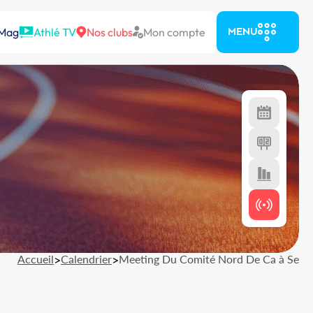
 Mag
Athlé TV
Nos clubs
Mon compte
MENU
Accueil
>
Calendrier
>
Meeting Du Comité Nord De Ca à Se