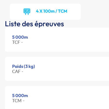
4 X 100m / TCM
Liste des épreuves
5 000m
TCF -
Poids (3 kg)
CAF -
5 000m
TCM -