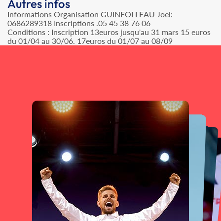
Autres infos
Informations Organisation GUINFOLLEAU Joel:
0686289318 Inscriptions .05 45 38 76 06
Conditions : Inscription 13euros jusqu'au 31 mars 15 euros
du 01/04 au 30/06. 17euros du 01/07 au 08/09