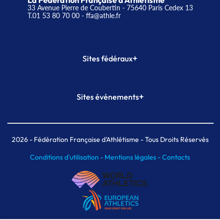
La Fédération Française d'Athlétisme
33 Avenue Pierre de Coubertin - 75640 Paris Cedex 13
T.01 53 80 70 00
- ffa@athle.fr
+
Sites fédéraux
SI-FFA
CALORG
+
Sites événements
Plateforme Formation
Meeting de Paris
Meeting de Paris indoor
MAIF Ekiden de Paris
2026
- Fédération Française d'Athlétisme - Tous Droits Réservés
Conditions d'utilisation -
Mentions légales -
Contacts