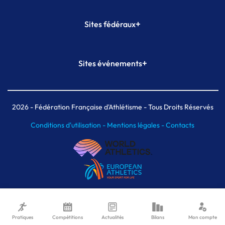
+
Sites fédéraux
SI-FFA
CALORG
+
Sites événements
Plateforme Formation
Meeting de Paris
Meeting de Paris indoor
MAIF Ekiden de Paris
2026
- Fédération Française d'Athlétisme - Tous Droits Réservés
Conditions d'utilisation -
Mentions légales -
Contacts
Pratiques
Compétitions
Actualités
Bilans
Mon compte