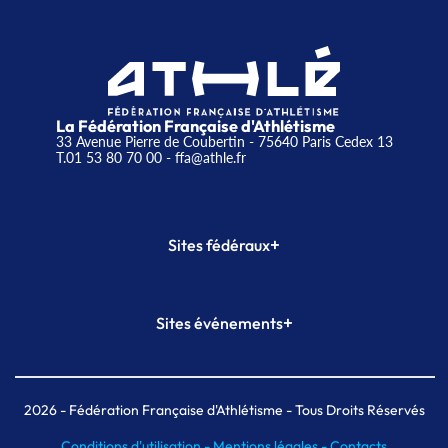
La Fédération Française d'Athlétisme
33 Avenue Pierre de Coubertin - 75640 Paris Cedex 13
T.01 53 80 70 00
- ffa@athle.fr
+
Sites fédéraux
SI-FFA
CALORG
+
Sites événements
Plateforme Formation
Meeting de Paris
Meeting de Paris indoor
MAIF Ekiden de Paris
2026
- Fédération Française d'Athlétisme - Tous Droits Réservés
Conditions d'utilisation -
Mentions légales -
Contacts